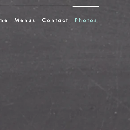
m e
M e n u s
C o n t a c t
P h o t o s